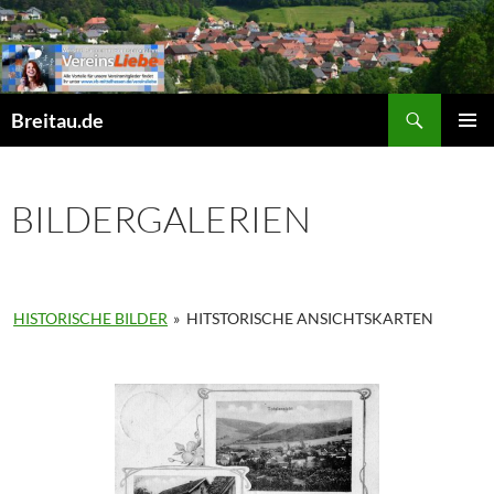
Zum
Inhalt
springen
Suchen
Breitau.de
PRIMÄR
MENÜ
BILDERGALERIEN
HISTORISCHE BILDER
»
HITSTORISCHE ANSICHTSKARTEN