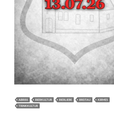
ABRISS
BIERKULTUR
BIERLIEBE
BREITAU
KIRMES
TRINKKULTUR