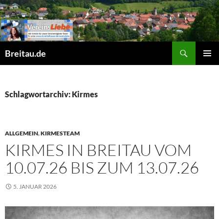
Zum
Inhalt
springen
Suchen
Breitau.de
PRIMÄR
MENÜ
Schlagwortarchiv: Kirmes
ALLGEMEIN
,
KIRMESTEAM
KIRMES IN BREITAU VOM
10.07.26 BIS ZUM 13.07.26
5. JANUAR 2026