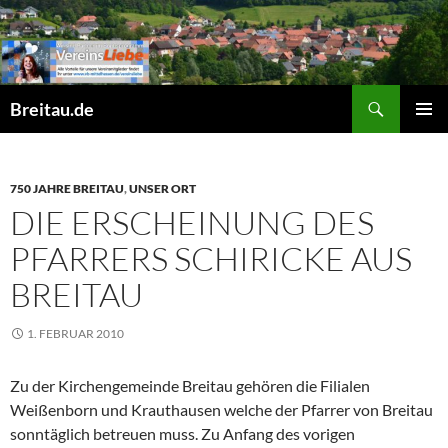
Zum
Inhalt
springen
Suchen
Breitau.de
PRIMÄR
MENÜ
750 JAHRE BREITAU
,
UNSER ORT
DIE ERSCHEINUNG DES
PFARRERS SCHIRICKE AUS
BREITAU
1. FEBRUAR 2010
Zu der Kirchengemeinde Breitau gehören die Filialen
Weißenborn und Krauthausen welche der Pfarrer von Breitau
sonntäglich betreuen muss. Zu Anfang des vorigen