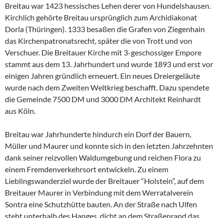
Breitau war 1423 hessisches Lehen derer von Hundelshausen.
Kirchlich gehörte Breitau ursprünglich zum Archidiakonat
Dorla (Thüringen). 1333 besaßen die Grafen von Ziegenhain
das Kirchenpatronatsrecht, später die von Trott und von
Verschuer. Die Breitauer Kirche mit 3-geschossiger Empore
stammt aus dem 13. Jahrhundert und wurde 1893 und erst vor
einigen Jahren gründlich erneuert. Ein neues Dreiergeläute
wurde nach dem Zweiten Weltkrieg beschafft. Dazu spendete
die Gemeinde 7500 DM und 3000 DM Architekt Reinhardt
aus Köln.
Breitau war Jahrhunderte hindurch ein Dorf der Bauern,
Müller und Maurer und konnte sich in den letzten Jahrzehnten
dank seiner reizvollen Waldumgebung und reichen Flora zu
einem Fremdenverkehrsort entwickeln. Zu einem
Lieblingswanderziel wurde der Breitauer “Holstein”, auf dem
Breitauer Maurer in Verbindung mit dem Werratalverein
Sontra eine Schutzhütte bauten. An der Straße nach Ulfen
steht unterhalb des Hanges, dicht an dem Straßenrand das