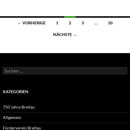
Beitragsnavigation
← VORHERIGE
1
2
3
…
10
NÄCHSTE →
Suchen
nach:
KATEGORIEN
750 Jahre Breitau
Allgemein
Förderverein Breitau