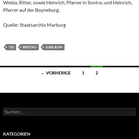
Welda, Ritter, sowie Heinrich, Pfarrer in Sontra, und Heinrich,
Pfarrer auf der Boyneburg.
Quelle: Staatsarchiv Marburg
750
BREITAU
JUBILÄUM
Beitragsnavigation
← VORHERIGE
1
2
Suchen
nach:
KATEGORIEN