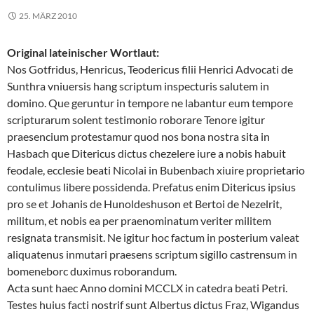
25. MÄRZ 2010
Original lateinischer Wortlaut:
Nos Gotfridus, Henricus, Teodericus filii Henrici Advocati de
Sunthra vniuersis hang scriptum inspecturis salutem in
domino. Que geruntur in tempore ne labantur eum tempore
scripturarum solent testimonio roborare Tenore igitur
praesencium protestamur quod nos bona nostra sita in
Hasbach que Ditericus dictus chezelere iure a nobis habuit
feodale, ecclesie beati Nicolai in Bubenbach xiuire proprietario
contulimus libere possidenda. Prefatus enim Ditericus ipsius
pro se et Johanis de Hunoldeshuson et Bertoi de Nezelrit,
militum, et nobis ea per praenominatum veriter militem
resignata transmisit. Ne igitur hoc factum in posterium valeat
aliquatenus inmutari praesens scriptum sigillo castrensum in
bomeneborc duximus roborandum.
Acta sunt haec Anno domini MCCLX in catedra beati Petri.
Testes huius facti nostrif sunt Albertus dictus Fraz, Wigandus