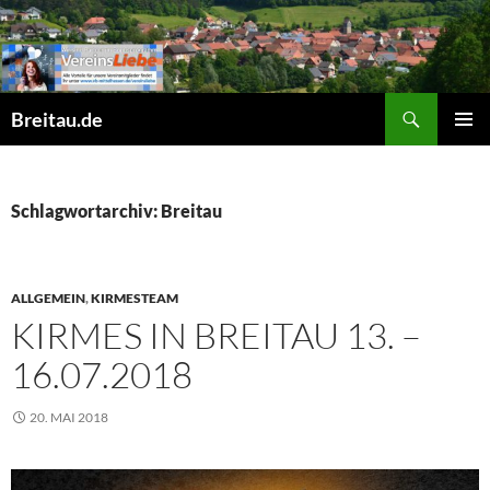
Zum
Inhalt
springen
Suchen
Breitau.de
PRIMÄR
MENÜ
Schlagwortarchiv: Breitau
ALLGEMEIN
,
KIRMESTEAM
KIRMES IN BREITAU 13. –
16.07.2018
20. MAI 2018